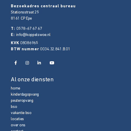
Bezoekadres centraal bureau
Stationsstraat 25
8161 CP
Epe
T:
0578-67 67 67
E:
info@koppelswoe.nl
KVK
08086965
BTW nummer
0034.32.841.B.01
Al onze diensten
home
kinderdagopvang
peuteropvang
bso
vakantie bso
locaties
over ons