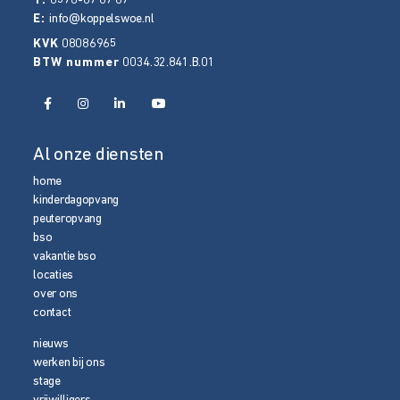
T:
0578-67 67 67
E:
info@koppelswoe.nl
KVK
08086965
BTW nummer
0034.32.841.B.01
Al onze diensten
home
kinderdagopvang
peuteropvang
bso
vakantie bso
locaties
over ons
contact
nieuws
werken bij ons
stage