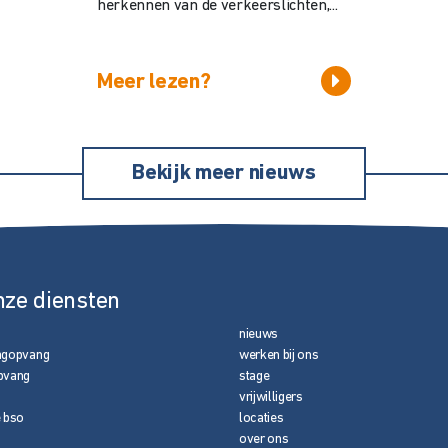
herkennen van de verkeerslichten,...
Meer lezen?
Bekijk meer nieuws
nze diensten
nieuws
agopvang
werken bij ons
pvang
stage
vrijwilligers
e bso
locaties
over ons