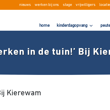
nieuws
werken bij ons
stage
vrijwilligers
locati
home
kinderdagopvang
peut
erken in de tuin!’ Bij K
 Bij Kierewam