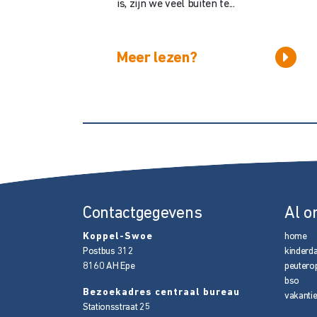
is, zijn we veel buiten te...
Meer lezen?
Contactgegevens
Al o
Koppel-Swoe
home
Postbus 312
kinderd
8160 AH
Epe
peutero
bso
Bezoekadres centraal bureau
vakanti
Stationsstraat 25