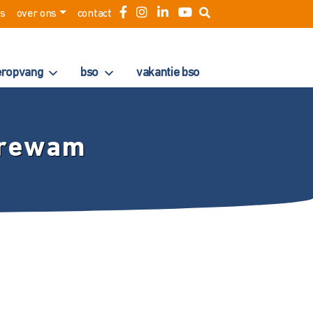
es
over ons
contact
eropvang
bso
vakantie bso
ierewam