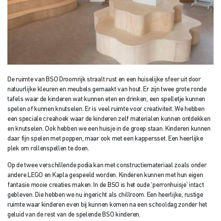
De ruimte van BSO Droomrijk straalt rust en een huiselijke sfeer uit door
natuurlijke kleuren en meubels gemaakt van hout. Er zijn twee grote ronde
tafels waar de kinderen wat kunnen eten en drinken, een spelletje kunnen
spelen of kunnen knutselen. Er is veel ruimte voor creativiteit. We hebben
een speciale creahoek waar de kinderen zelf materialen kunnen ontdekken
en knutselen. Ook hebben we een huisje in de groep staan. Kinderen kunnen
daar fijn spelen met poppen, maar ook met een kappersset. Een heerlijke
plek om rollenspellen te doen.
Op de twee verschillende podia kan met constructiemateriaal zoals onder
andere LEGO en Kapla gespeeld worden. Kinderen kunnen met hun eigen
fantasie mooie creaties maken. In de BSO is het oude ‘perronhuisje’ intact
gebleven. Die hebben we nu ingericht als chillroom. Een heerlijke, rustige
ruimte waar kinderen even bij kunnen komen na een schooldag zonder het
geluid van de rest van de spelende BSO kinderen.