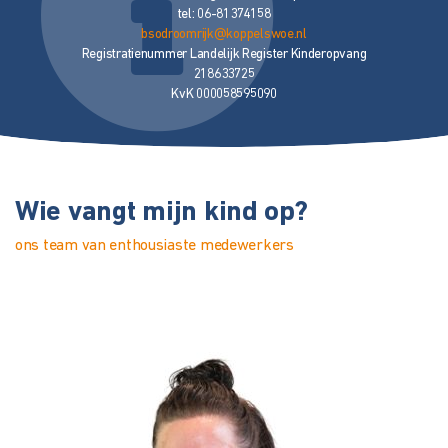
tel: 06-81374158
bsodroomrijk@koppelswoe.nl
Registratienummer Landelijk Register Kinderopvang
218633725
KvK 000058595090
Wie vangt mijn kind op?
ons team van enthousiaste medewerkers