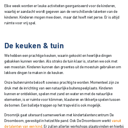
Elke week worden er leuke activiteiten georganiseerd voor de kinderen,
waarbij er aandacht wordt gegeven aan de verschillende talenten van de
kinderen. Kinderen mogen mee doen, maar dat hoeft niet perse. Er is altijd
ruimte voor vrij spel.
De keuken & tuin
We hebben een prachtige keuken, waarin gekookt en heerlijke dingen
gebakken kunnen worden. Als straks de tuin klaar is, starten we ook met
een moestuin. Kinderen kunnen dan groentes uit de moestuin gebruiken om
lekkere dingen te maken in de keuken.
Onze buitenruimte belooft sowieso prachtig te worden. Momenteel zijn ze
druk met de inrichting van een natuurlijke buitenspeelplaats. Kinderen
kunnen er ontdekken, spelen met zand en water en met de natuurlijke
elementen, is er ruimte voor klimmen, klauteren en tikkertje spelen tussen
de bomen. Een balletje trappen op het trapveld is ook mogelijk.
Droomrijk gaat uiteraard samenwerken met kindertalentencentrum De
Droomboom, gevestigd in hetzelfde pand. Ook De Droomboom werkt
vanuit
de talenten van een kind
. Er zullen allerlei workshops plaatsvinden en hierbij