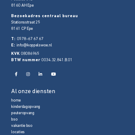
8160 AH
Epe
Bezoekadres centraal bureau
Stationsstraat 25
8161 CP
Epe
T:
0578-67 67 67
E:
info@koppelswoe.nl
KVK
08086965
BTW nummer
0034.32.841.B.01
Al onze diensten
home
kinderdagopvang
peuteropvang
bso
vakantie bso
locaties