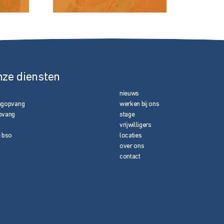
nze diensten
nieuws
agopvang
werken bij ons
pvang
stage
vrijwilligers
e bso
locaties
over ons
contact