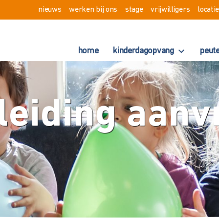
nieuws
werken bij ons
stage
vrijwilligers
locati
home
kinderdagopvang
peut
leiding aanv