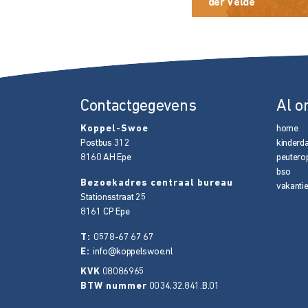
der Velde
Contactgegevens
Al o
Koppel-Swoe
home
Postbus 312
kinderd
8160 AH
Epe
peutero
bso
Bezoekadres centraal bureau
vakanti
Stationsstraat 25
8161 CP
Epe
T:
0578-67 67 67
E:
info@koppelswoe.nl
KVK
08086965
BTW nummer
0034.32.841.B.01