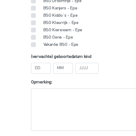
BSO Droomrijk - Epe
BSO Kanjers - Epe
BSO Kiddo´s - Epe
BSO Kleurrijk - Epe
BSO Kierewam - Epe
BSO Oene - Epe
Vakantie BSO - Epe
(verwachte) geboortedatum kind
Dag
Maand
Jaar
Opmerking: