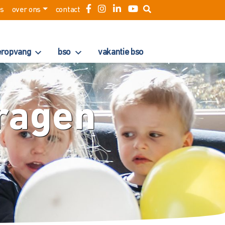
es
over ons
contact
eropvang
bso
vakantie bso
ragen