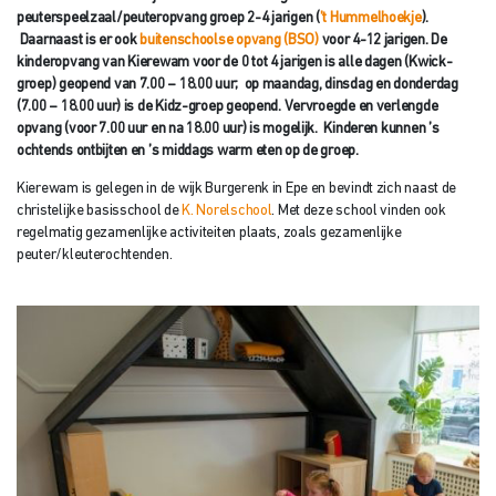
peuterspeelzaal/peuteropvang groep 2-4 jarigen (
’t Hummelhoekje
).
Daarnaast is er ook
buitenschoolse opvang (BSO)
voor 4-12 jarigen. De
kinderopvang van Kierewam voor de
0 tot 4 jarigen is alle dagen (Kwick-
groep) geopend van 7.00 – 18.00 uur; op maandag, dinsdag en donderdag
(7.00 – 18.00 uur) is de Kidz-groep geopend. Vervroegde en verlengde
opvang (voor 7.00 uur en na 18.00 uur) is mogelijk. Kinderen kunnen ’s
ochtends ontbijten en ’s middags warm eten op de groep.
Kierewam is gelegen in de wijk Burgerenk in Epe en bevindt zich naast de
christelijke basisschool de
K. Norelschool
. Met deze school vinden ook
regelmatig gezamenlijke activiteiten plaats, zoals gezamenlijke
peuter/kleuterochtenden.