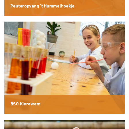
Peuteropvang ’t Hummelhoekje
BSO Kierewam