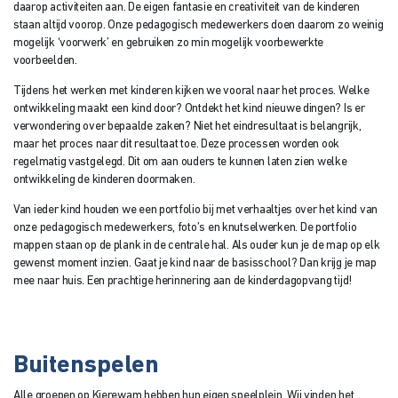
daarop activiteiten aan. De eigen fantasie en creativiteit van de kinderen
staan altijd voorop. Onze pedagogisch medewerkers doen daarom zo weinig
mogelijk ‘voorwerk’ en gebruiken zo min mogelijk voorbewerkte
voorbeelden.
Tijdens het werken met kinderen kijken we vooral naar het proces. Welke
ontwikkeling maakt een kind door? Ontdekt het kind nieuwe dingen? Is er
verwondering over bepaalde zaken? Niet het eindresultaat is belangrijk,
maar het proces naar dit resultaat toe. Deze processen worden ook
regelmatig vastgelegd. Dit om aan ouders te kunnen laten zien welke
ontwikkeling de kinderen doormaken.
Van ieder kind houden we een portfolio bij met verhaaltjes over het kind van
onze pedagogisch medewerkers, foto’s en knutselwerken. De portfolio
mappen staan op de plank in de centrale hal. Als ouder kun je de map op elk
gewenst moment inzien. Gaat je kind naar de basisschool? Dan krijg je map
mee naar huis. Een prachtige herinnering aan de kinderdagopvang tijd!
Buitenspelen
Alle groepen op Kierewam hebben hun eigen speelplein. Wij vinden het