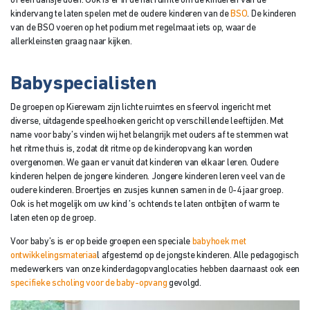
of een dansje doen. Ook is er in de hal ruimte om de kinderen van de
kindervang te laten spelen met de oudere kinderen van de
BSO
. De kinderen
van de BSO voeren op het podium met regelmaat iets op, waar de
allerkleinsten graag naar kijken.
Babyspecialisten
De groepen op Kierewam zijn lichte ruimtes en sfeervol ingericht met
diverse, uitdagende speelhoeken gericht op verschillende leeftijden. Met
name voor baby’s vinden wij het belangrijk met ouders af te stemmen wat
het ritme thuis is, zodat dit ritme op de kinderopvang kan worden
overgenomen. We gaan er vanuit dat kinderen van elkaar leren. Oudere
kinderen helpen de jongere kinderen. Jongere kinderen leren veel van de
oudere kinderen. Broertjes en zusjes kunnen samen in de 0-4 jaar groep.
Ook is het mogelijk om uw kind ’s ochtends te laten ontbijten of warm te
laten eten op de groep.
Voor baby’s is er op beide groepen een speciale
babyhoek met
ontwikkelingsmateriaa
l afgestemd op de jongste kinderen.
Alle pedagogisch
medewerkers van onze kinderdagopvanglocaties hebben daarnaast ook een
specifieke scholing voor de baby-opvang
gevolgd.