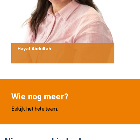
Hayat Abdullah
Jasm
Wie nog meer?
Bekijk het hele team.