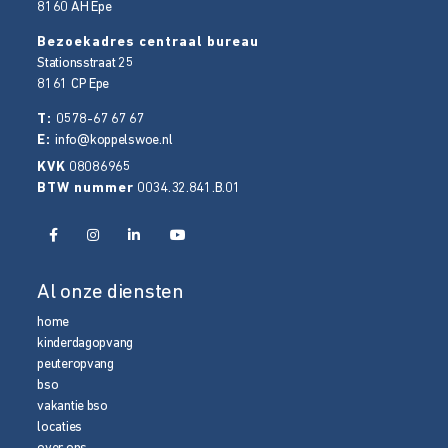
8160 AH
Epe
Bezoekadres centraal bureau
Stationsstraat 25
8161 CP
Epe
T:
0578-67 67 67
E:
info@koppelswoe.nl
KVK
08086965
BTW nummer
0034.32.841.B.01
Al onze diensten
home
kinderdagopvang
peuteropvang
bso
vakantie bso
locaties