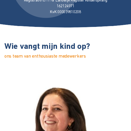
Registratienummer Landelijk Register Kinderopvang
162124971
KvK 000039810208
Wie vangt mijn kind op?
ons team van enthousiaste medewerkers