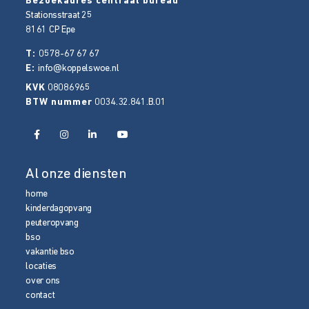
Bezoekadres centraal bureau
Stationsstraat 25
8161 CP
Epe
T:
0578-67 67 67
E:
info@koppelswoe.nl
KVK
08086965
BTW nummer
0034.32.841.B.01
Al onze diensten
home
kinderdagopvang
peuteropvang
bso
vakantie bso
locaties
over ons
contact