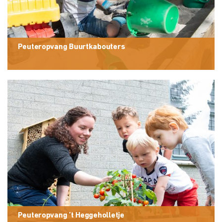
Peuteropvang Buurtkabouters
Peuteropvang ’t Heggeholletje