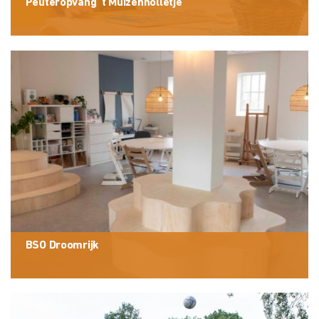
Peuteropvang ’t Muizenholletje
BSO Droomrijk