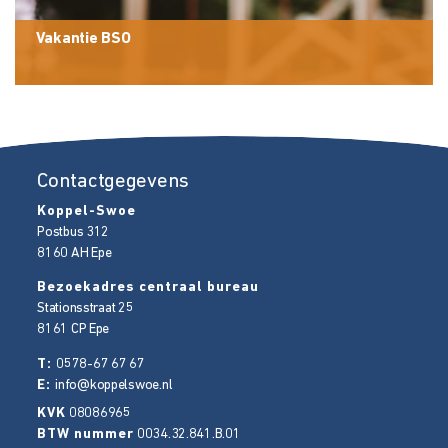
Vakantie BSO
Contactgegevens
Koppel-Swoe
Postbus 312
8160 AH
Epe
Bezoekadres centraal bureau
Stationsstraat 25
8161 CP
Epe
T:
0578-67 67 67
E:
info@koppelswoe.nl
KVK
08086965
BTW nummer
0034.32.841.B.01