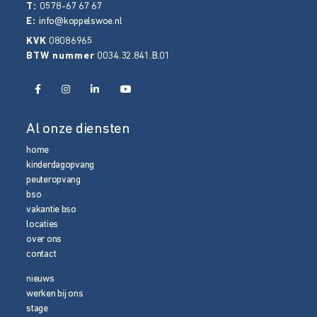
T:
0578-67 67 67
E:
info@koppelswoe.nl
KVK
08086965
BTW nummer
0034.32.841.B.01
Al onze diensten
home
kinderdagopvang
peuteropvang
bso
vakantie bso
locaties
over ons
contact
nieuws
werken bij ons
stage