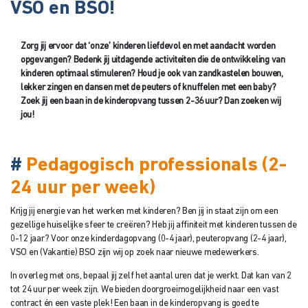
VSO en BSO!
Zorg jij ervoor dat ‘onze’ kinderen liefdevol en met aandacht worden
opgevangen? Bedenk jij uitdagende activiteiten die de ontwikkeling van
kinderen optimaal stimuleren? Houd je ook van zandkastelen bouwen,
lekker zingen en dansen met de peuters of knuffelen met een baby?
Zoek jij een baan in de kinderopvang tussen 2-36 uur? Dan zoeken wij
jou!
#
Pedagogisch professionals (2-
24 uur per week)
Krijg jij energie van het werken met kinderen? Ben jij in staat zijn om een
gezellige huiselijke sfeer te creëren? Heb jij affiniteit met kinderen tussen de
0-12 jaar? Voor onze kinderdagopvang (0-4 jaar), peuteropvang (2-4 jaar),
VSO en (Vakantie) BSO zijn wij op zoek naar nieuwe medewerkers.
In overleg met ons, bepaal jij zelf het aantal uren dat je werkt. Dat kan van 2
tot 24 uur per week zijn. We bieden doorgroeimogelijkheid naar een vast
contract én een vaste plek! Een baan in de kinderopvang is goed te