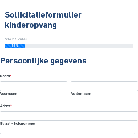
Sollicitatieformulier
kinderopvang
STAP
1
VAN
6
16%
Persoonlijke gegevens
Naam
*
Voornaam
Achternaam
Adres
*
Straat + huisnummer