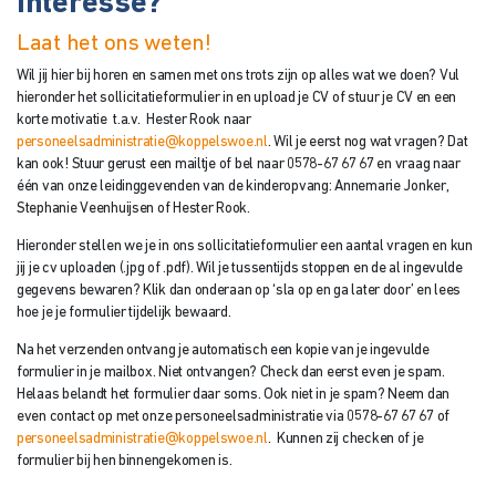
Interesse?
Laat het ons weten!
Wil jij hier bij horen en samen met ons trots zijn op alles wat we doen? Vul
hieronder het sollicitatieformulier in en upload je CV of stuur je CV en een
korte motivatie t.a.v. Hester Rook naar
personeelsadministratie@koppelswoe.nl
. Wil je eerst nog wat vragen? Dat
kan ook! Stuur gerust een mailtje of bel naar 0578-67 67 67 en vraag naar
één van onze leidinggevenden van de kinderopvang: Annemarie Jonker,
Stephanie Veenhuijsen of Hester Rook.
Hieronder stellen we je in ons sollicitatieformulier een aantal vragen en kun
jij je cv uploaden (.jpg of .pdf). Wil je tussentijds stoppen en de al ingevulde
gegevens bewaren? Klik dan onderaan op ‘sla op en ga later door’ en lees
hoe je je formulier tijdelijk bewaard.
Na het verzenden ontvang je automatisch een kopie van je ingevulde
formulier in je mailbox. Niet ontvangen? Check dan eerst even je spam.
Helaas belandt het formulier daar soms. Ook niet in je spam? Neem dan
even contact op met onze personeelsadministratie via 0578-67 67 67 of
personeelsadministratie@koppelswoe.nl
. Kunnen zij checken of je
formulier bij hen binnengekomen is.