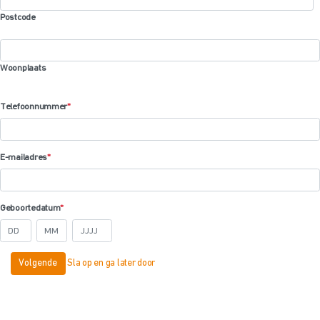
Postcode
Woonplaats
Telefoonnummer
*
E-mailadres
*
Geboortedatum
*
Dag
Maand
Jaar
Sla op en ga later door