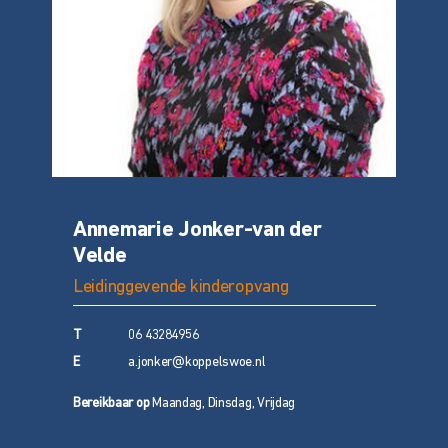
Annemarie Jonker-van der
Heste
Velde
Leiding
Leidinggevende kinderopvang
T
T
06 43284956
E
E
a.jonker@koppelswoe.nl
Bereikbaa
Bereikbaar op
Maandag, Dinsdag, Vrijdag