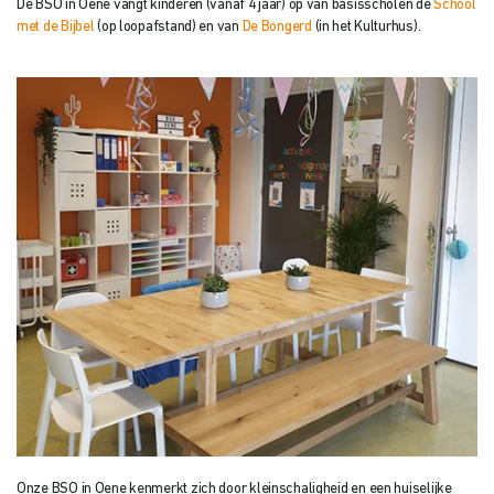
De BSO in Oene vangt kinderen (vanaf 4 jaar) op van basisscholen de
School
met de Bijbel
(op loopafstand) en van
De Bongerd
(in het Kulturhus).
Onze BSO in Oene kenmerkt zich door kleinschaligheid en een huiselijke