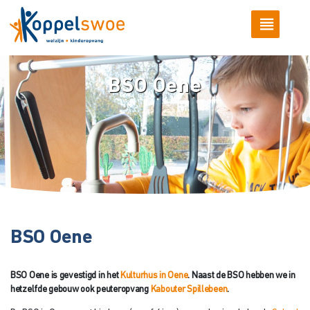
BSO Oene
BSO Oene
BSO Oene is gevestigd in het
Kulturhus in Oene
. Naast de BSO hebben we in
hetzelfde gebouw ook peuteropvang
Kabouter Spillebeen
.