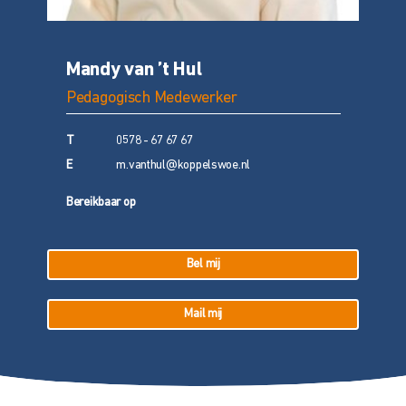
Mandy van ’t Hul
Pedagogisch Medewerker
T
0578 - 67 67 67
E
m.vanthul@koppelswoe.nl
Bereikbaar op
Bel mij
Mail mij