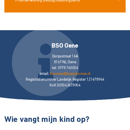
Proefberekening toeslag Belastingdienst
BSO Oene
Dorpsstraat 16A
8167 NL Oene
tel: 0578 760004
email:
bsooene@koppelswoe.nl
Registratienummer Landelijk Register 121478944
KvK 000043678904
Wie vangt mijn kind op?