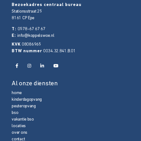
Bezoekadres centraal bureau
Stationsstraat 25
8161 CP
Epe
T:
0578-67 67 67
E:
info@koppelswoe.nl
KVK
08086965
BTW nummer
0034.32.841.B.01
Al onze diensten
home
kinderdagopvang
peuteropvang
bso
vakantie bso
locaties
over ons
contact