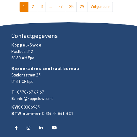
1
2
3
…
27
28
29
Volgende »
Contactgegevens
Koppel-Swoe
Postbus 312
8160 AH
Epe
Bezoekadres centraal bureau
Stationsstraat 25
8161 CP
Epe
T:
0578-67 67 67
E:
info@koppelswoe.nl
KVK
08086965
BTW nummer
0034.32.841.B.01