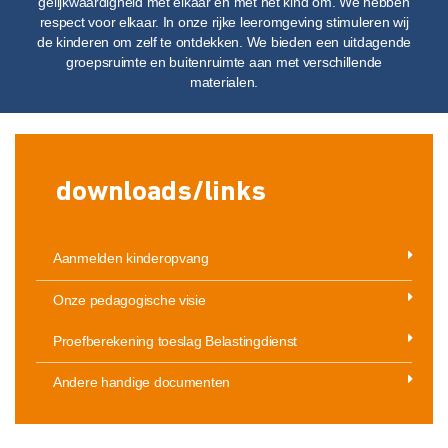
gelijkwaardigheid met elkaar en met het kind om. We hebben
respect voor elkaar. In onze rijke leeromgeving stimuleren wij
de kinderen om zelf te ontdekken. We bieden een uitdagende
groepsruimte en buitenruimte aan met verschillende
materialen.
downloads/links
Aanmelden kinderopvang
Onze pedagogische visie
Proefberekening toeslag Belastingdienst
Andere handige documenten