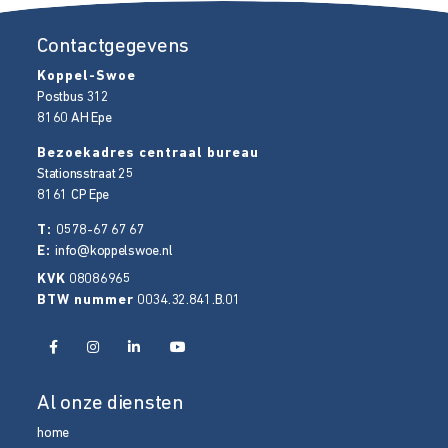
Contactgegevens
Koppel-Swoe
Postbus 312
8160 AH
Epe
Bezoekadres centraal bureau
Stationsstraat 25
8161 CP
Epe
T:
0578-67 67 67
E:
info@koppelswoe.nl
KVK
08086965
BTW nummer
0034.32.841.B.01
Al onze diensten
home