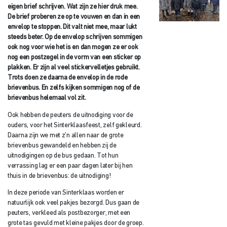
eigen brief schrijven. Wat zijn ze hier druk mee.
De brief proberen ze op te vouwen en dan in een
envelop te stoppen. Dit valt niet mee, maar lukt
steeds beter. Op de envelop schrijven sommigen
ook nog voor wie het is en dan mogen ze er ook
nog een postzegel in de vorm van een sticker op
plakken. Er zijn al veel stickervelletjes gebruikt.
Trots doen ze daarna de envelop in de rode
brievenbus. En zelfs kijken sommigen nog of de
brievenbus helemaal vol zit.
Ook hebben de peuters de uitnodiging voor de
ouders, voor het Sinterklaasfeest, zelf gekleurd.
Daarna zijn we met z’n allen naar de grote
brievenbus gewandeld en hebben zij de
uitnodigingen op de bus gedaan. Tot hun
verrassing lag er een paar dagen later bij hen
thuis in de brievenbus: de uitnodiging!
In deze periode van Sinterklaas worden er
natuurlijk ook veel pakjes bezorgd. Dus gaan de
peuters, verkleed als postbezorger, met een
grote tas gevuld met kleine pakjes door de groep.