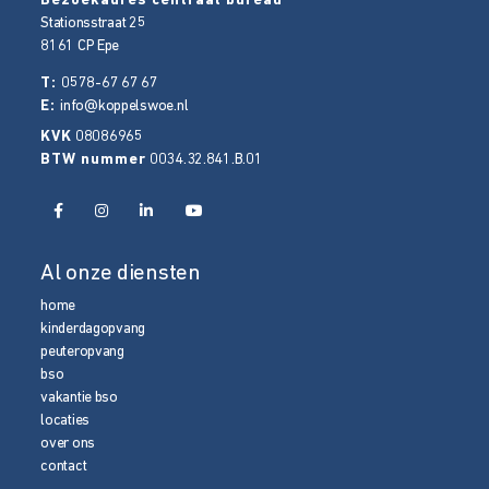
Bezoekadres centraal bureau
Stationsstraat 25
8161 CP
Epe
T:
0578-67 67 67
E:
info@koppelswoe.nl
KVK
08086965
BTW nummer
0034.32.841.B.01
Al onze diensten
home
kinderdagopvang
peuteropvang
bso
vakantie bso
locaties
over ons
contact