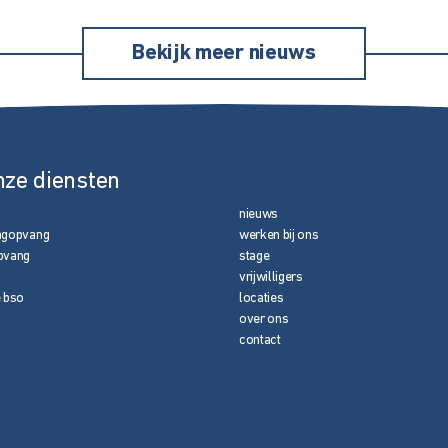
Bekijk meer nieuws
nze diensten
nieuws
agopvang
werken bij ons
pvang
stage
vrijwilligers
e bso
locaties
over ons
contact