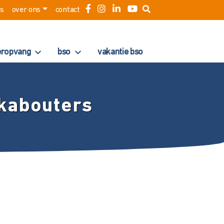
es
over ons
contact
eropvang
bso
vakantie bso
tkabouters