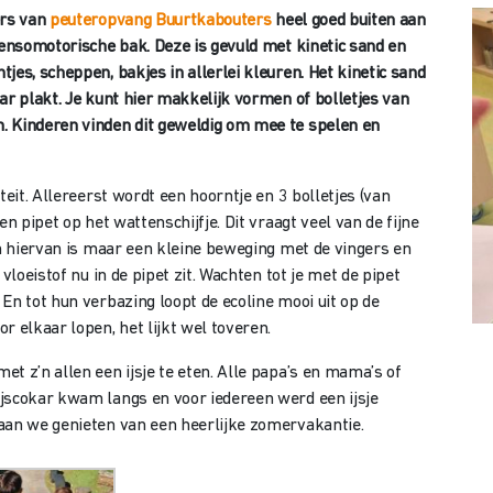
ers van
peuteropvang Buurtkabouters
heel goed buiten aan
sensomotorische bak. Deze is gevuld met kinetic sand en
jes, scheppen, bakjes in allerlei kleuren. Het kinetic sand
ar plakt. Je kunt hier makkelijk vormen of bolletjes van
. Kinderen vinden dit geweldig om mee te spelen en
teit. Allereerst wordt een hoorntje en 3 bolletjes (van
n pipet op het wattenschijfje. Dit vraagt veel van de fijne
en hiervan is maar een kleine beweging met de vingers en
vloeistof nu in de pipet zit. Wachten tot je met de pipet
En tot hun verbazing loopt de ecoline mooi uit op de
r elkaar lopen, het lijkt wel toveren.
t z’n allen een ijsje te eten. Alle papa’s en mama’s of
jscokar kwam langs en voor iedereen werd een ijsje
aan we genieten van een heerlijke zomervakantie.