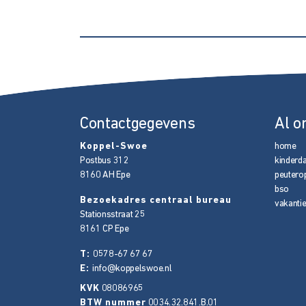
Contactgegevens
Al o
Koppel-Swoe
home
Postbus 312
kinderd
8160 AH
Epe
peutero
bso
Bezoekadres centraal bureau
vakanti
Stationsstraat 25
8161 CP
Epe
T:
0578-67 67 67
E:
info@koppelswoe.nl
KVK
08086965
BTW nummer
0034.32.841.B.01