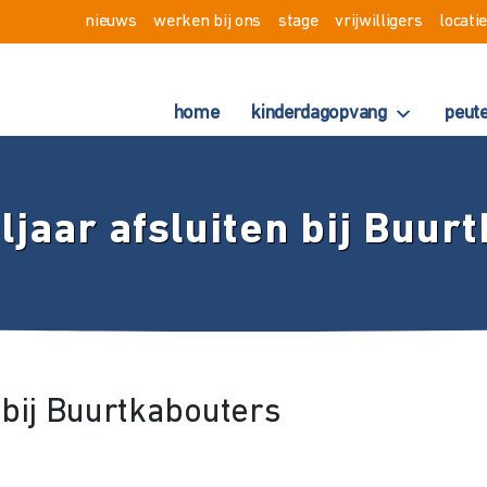
nieuws
werken bij ons
stage
vrijwilligers
locati
home
kinderdagopvang
peut
ljaar afsluiten bij Buur
 bij Buurtkabouters