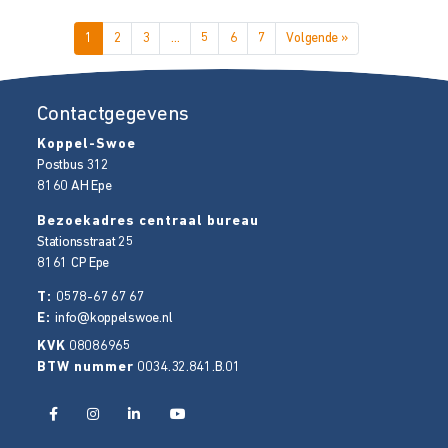
1
2
3
…
5
6
7
Volgende »
Contactgegevens
Koppel-Swoe
Postbus 312
8160 AH
Epe
Bezoekadres centraal bureau
Stationsstraat 25
8161 CP
Epe
T:
0578-67 67 67
E:
info@koppelswoe.nl
KVK
08086965
BTW nummer
0034.32.841.B.01