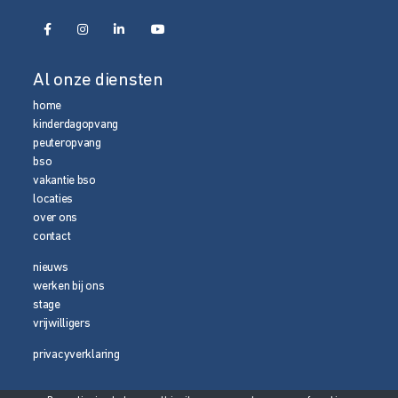
Al onze diensten
home
kinderdagopvang
peuteropvang
bso
vakantie bso
locaties
over ons
contact
nieuws
werken bij ons
stage
vrijwilligers
privacyverklaring