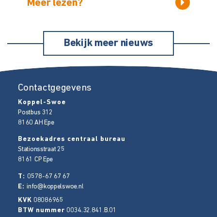
Meer lezen?
Bekijk meer nieuws
Contactgegevens
Koppel-Swoe
Postbus 312
8160 AH
Epe
Bezoekadres centraal bureau
Stationsstraat 25
8161 CP
Epe
T:
0578-67 67 67
E:
info@koppelswoe.nl
KVK
08086965
BTW nummer
0034.32.841.B.01