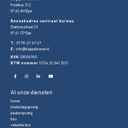
Postbus 312
8160 AH
Epe
Bezoekadres centraal bureau
Stationsstraat 25
8161 CP
Epe
T:
0578-67 67 67
E:
info@koppelswoe.nl
KVK
08086965
BTW nummer
0034.32.841.B.01
Al onze diensten
home
kinderdagopvang
peuteropvang
bso
vakantie bso