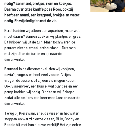
nodig? Een mand, brokjes, riem en koekjes.
Daarna over onze knuffelpoes Roos, ook zij
heeft een mand, een krappaal, brokjes en water
nodig. En wij eindigden met de vis.
Eerst hadden wij alleen een aquarium, maar wat
moet daarin? Samen zoeken wij plantjes en gras.
Dit knippen wij uit de tuin. Maar toch waren de
peuters niet helemaal enthousiast…. Dus toch
met zijn allen de bus in en op naar de
dierenwinkel.
Eenmaal in de dierenwinkel zien wij konijnen,
cavia’s, vogels en heel veel vissen. Netjes
vragen de peuters of zij een vis mogen kopen.
Ook vissenvoer, een huisje, wat plantjes en een
pomp hadden wij nodig. Dit deden wij 3 dagen
zodat alle peuters een keer mee konden naar de
dierenwinkel.
Terug bij Kierewam, snel de vissen in het water
stoppen en wat zijn onze vissen, Billy, Bobby en
Bassie blij met hun nieuwe verblijf! Het zijn echte