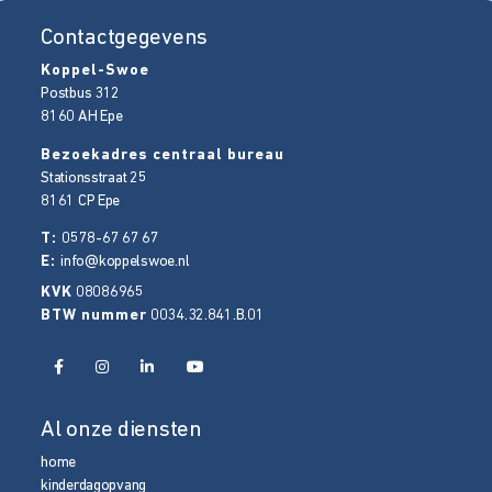
Contactgegevens
Koppel-Swoe
Postbus 312
8160 AH
Epe
Bezoekadres centraal bureau
Stationsstraat 25
8161 CP
Epe
T:
0578-67 67 67
E:
info@koppelswoe.nl
KVK
08086965
BTW nummer
0034.32.841.B.01
Al onze diensten
home
kinderdagopvang