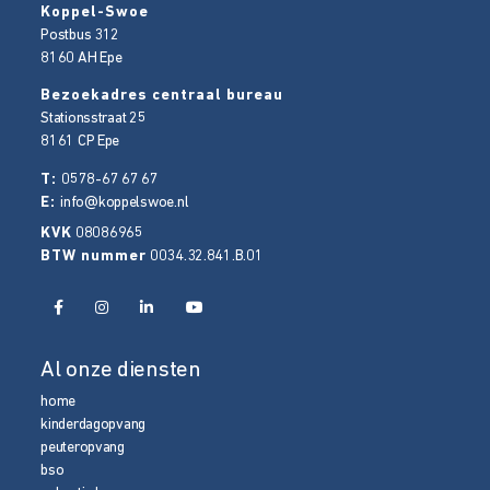
Koppel-Swoe
Postbus 312
8160 AH
Epe
Bezoekadres centraal bureau
Stationsstraat 25
8161 CP
Epe
T:
0578-67 67 67
E:
info@koppelswoe.nl
KVK
08086965
BTW nummer
0034.32.841.B.01
Al onze diensten
home
kinderdagopvang
peuteropvang
bso