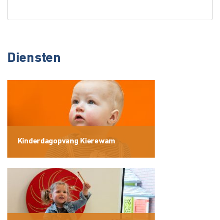
Diensten
Kinderdagopvang Kierewam