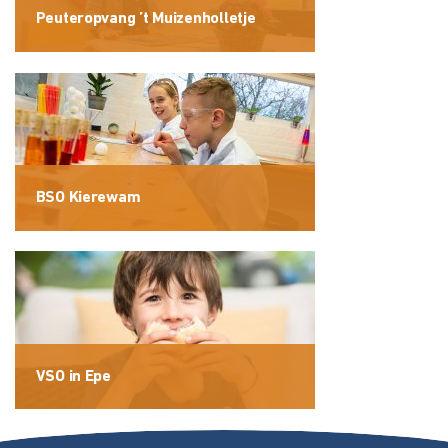
Peuteropvang ’t Muizenholletje
BSO Kierewam
VSO in Epe