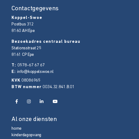
Contactgegevens
Koppel-Swoe
Postbus 312
8160 AH
Epe
Bezoekadres centraal bureau
Stationsstraat 25
8161 CP
Epe
T:
0578-67 67 67
E:
info@koppelswoe.nl
KVK
08086965
BTW nummer
0034.32.841.B.01
Al onze diensten
home
kinderdagopvang