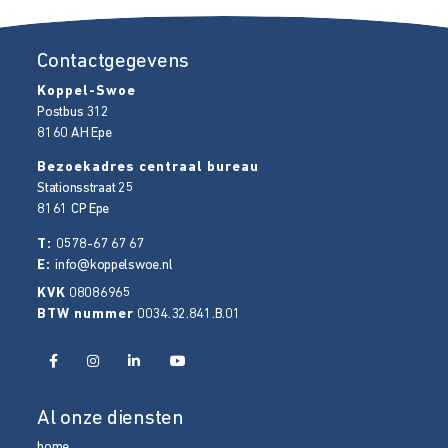
Contactgegevens
Koppel-Swoe
Postbus 312
8160 AH
Epe
Bezoekadres centraal bureau
Stationsstraat 25
8161 CP
Epe
T:
0578-67 67 67
E:
info@koppelswoe.nl
KVK
08086965
BTW nummer
0034.32.841.B.01
Al onze diensten
home