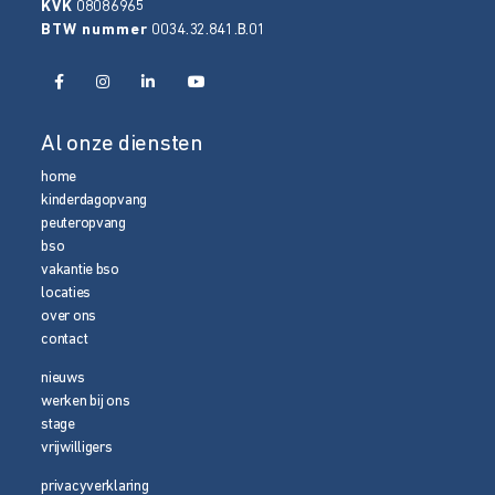
KVK
08086965
BTW nummer
0034.32.841.B.01
Al onze diensten
home
kinderdagopvang
peuteropvang
bso
vakantie bso
locaties
over ons
contact
nieuws
werken bij ons
stage
vrijwilligers
privacyverklaring