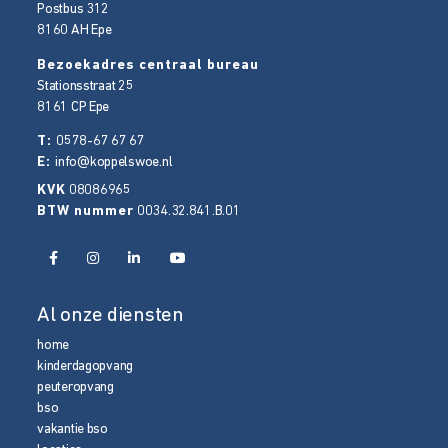
Postbus 312
8160 AH
Epe
Bezoekadres centraal bureau
Stationsstraat 25
8161 CP
Epe
T:
0578-67 67 67
E:
info@koppelswoe.nl
KVK
08086965
BTW nummer
0034.32.841.B.01
Al onze diensten
home
kinderdagopvang
peuteropvang
bso
vakantie bso