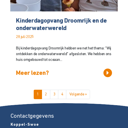
Kinderdagopvang Droomrijk en de
onderwaterwereld
28 juli 2025
Bij kinderdagopvang Droomrijk hebben we net het thema: “Wij
ontdekken de onderwaterwereld” afgesloten. We hebben ons
huis omgebouwd tot oceaan...
Meer lezen?
1
2
3
4
Volgende »
Contactgegevens
Koppel-Swoe