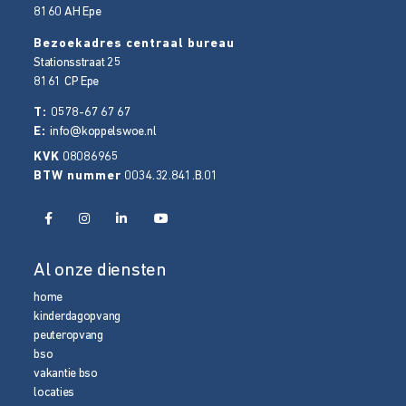
8160 AH
Epe
Bezoekadres centraal bureau
Stationsstraat 25
8161 CP
Epe
T:
0578-67 67 67
E:
info@koppelswoe.nl
KVK
08086965
BTW nummer
0034.32.841.B.01
Al onze diensten
home
kinderdagopvang
peuteropvang
bso
vakantie bso
locaties