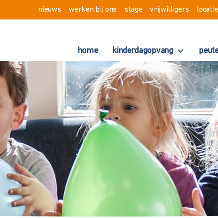
nieuws
werken bij ons
stage
vrijwilligers
locati
home
kinderdagopvang
peut