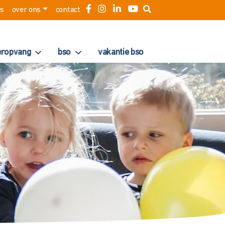
es
over ons
contact
eropvang
bso
vakantie bso