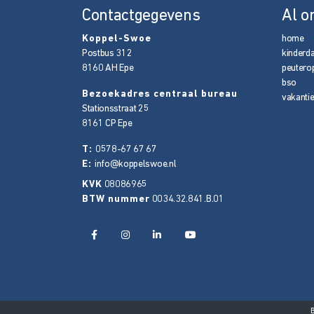
Contactgegevens
Al o
Koppel-Swoe
home
Postbus 312
kinderd
8160 AH
Epe
peutero
bso
Bezoekadres centraal bureau
vakanti
Stationsstraat 25
8161 CP
Epe
T:
0578-67 67 67
E:
info@koppelswoe.nl
KVK
08086965
BTW nummer
0034.32.841.B.01