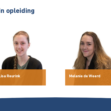
n opleiding
Lisa Reurink
Melanie de Weerd