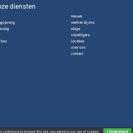
nze diensten
nieuws
agopvang
werken bij ons
pvang
stage
vrijwilligers
e bso
locaties
over ons
contact
By continuing to browse this site, you agree to our
use of cookies
.
I Understand