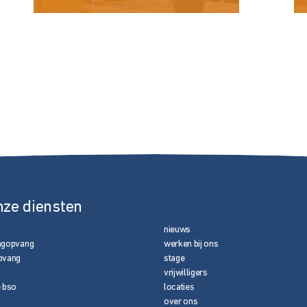
nze diensten
nieuws
agopvang
werken bij ons
pvang
stage
vrijwilligers
e bso
locaties
over ons