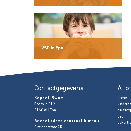
VSO in Epe
Contactgegevens
Al o
Koppel-Swoe
home
Postbus 312
kinderd
8160 AH
Epe
peutero
bso
Bezoekadres centraal bureau
vakanti
Stationsstraat 25