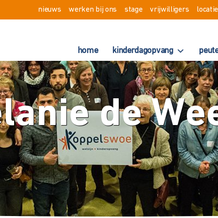
nieuws
werken bij ons
stage
vrijwilligers
locati
home
kinderdagopvang
peut
lanie de We