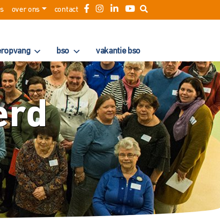
es
over ons
contact
eropvang
bso
vakantie bso
erd