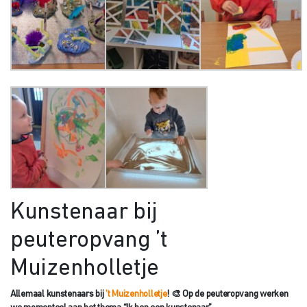
Kunstenaar bij
peuteropvang ’t
Muizenholletje
Allemaal kunstenaars bij
’t Muizenholletje
! 🎨 Op de peuteropvang werken