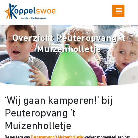
Overzicht Peuteropvang 't
Muizenholletje
‘Wij gaan kamperen!’ bij
Peuteropvang ’t
Muizenholletje
De peuters van
Peuteropvang ’t Muizenholletje
werken momenteel aan het