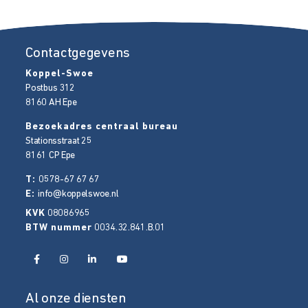
Contactgegevens
Koppel-Swoe
Postbus 312
8160 AH
Epe
Bezoekadres centraal bureau
Stationsstraat 25
8161 CP
Epe
T:
0578-67 67 67
E:
info@koppelswoe.nl
KVK
08086965
BTW nummer
0034.32.841.B.01
Al onze diensten