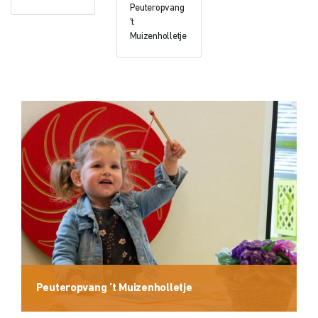
Peuteropvang
't
Muizenholletje
Peuteropvang ’t Muizenholletje