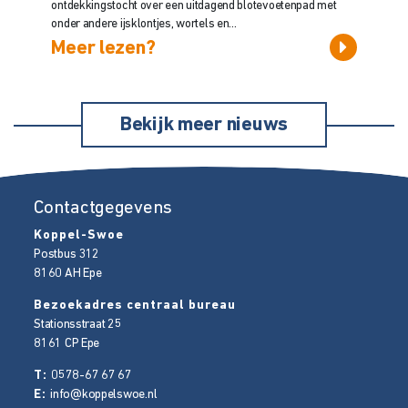
ontdekkingstocht over een uitdagend blotevoetenpad met
onder andere ijsklontjes, wortels en...
Meer lezen?
Bekijk meer nieuws
Contactgegevens
Koppel-Swoe
Postbus 312
8160 AH
Epe
Bezoekadres centraal bureau
Stationsstraat 25
8161 CP
Epe
T:
0578-67 67 67
E:
info@koppelswoe.nl