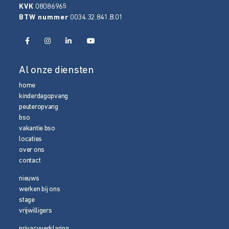
KVK
08086965
BTW nummer
0034.32.841.B.01
Al onze diensten
home
kinderdagopvang
peuteropvang
bso
vakantie bso
locaties
over ons
contact
nieuws
werken bij ons
stage
vrijwilligers
privacyverklaring