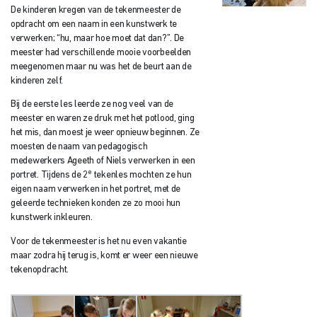
De kinderen kregen van de tekenmeester de
opdracht om een naam in een kunstwerk te
verwerken; “hu, maar hoe moet dat dan?”. De
meester had verschillende mooie voorbeelden
meegenomen maar nu was het de beurt aan de
kinderen zelf.
Bij de eerste les leerde ze nog veel van de
meester en waren ze druk met het potlood, ging
het mis, dan moest je weer opnieuw beginnen. Ze
moesten de naam van pedagogisch
medewerkers Ageeth of Niels verwerken in een
e
portret. Tijdens de 2
tekenles mochten ze hun
eigen naam verwerken in het portret, met de
geleerde technieken konden ze zo mooi hun
kunstwerk inkleuren.
Voor de tekenmeester is het nu even vakantie
maar zodra hij terug is, komt er weer een nieuwe
tekenopdracht.