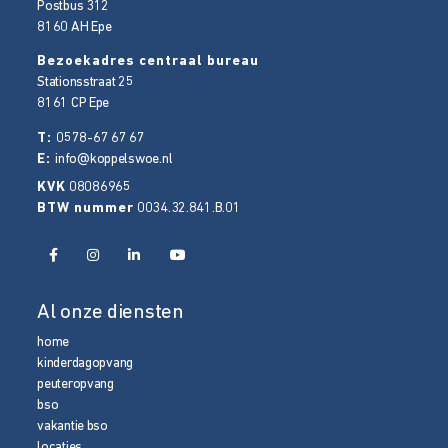
Postbus 312
8160 AH
Epe
Bezoekadres centraal bureau
Stationsstraat 25
8161 CP
Epe
T:
0578-67 67 67
E:
info@koppelswoe.nl
KVK
08086965
BTW nummer
0034.32.841.B.01
Al onze diensten
home
kinderdagopvang
peuteropvang
bso
vakantie bso
locaties