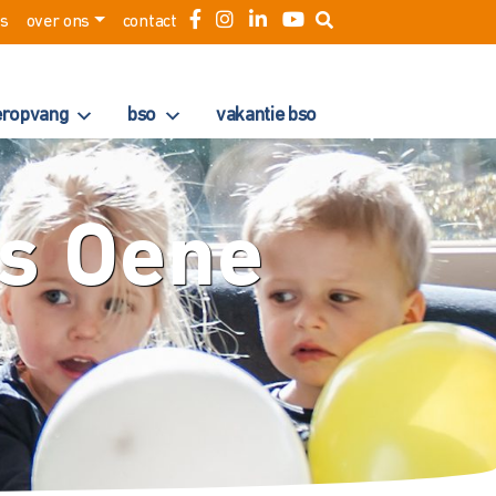
es
over ons
contact
eropvang
bso
vakantie bso
us Oene