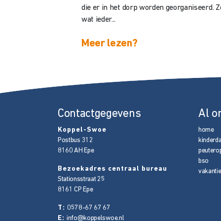
die er in het dorp worden georganiseerd. Z
wat ieder...
Meer lezen?
Contactgegevens
Al o
Koppel-Swoe
home
Postbus 312
kinderd
8160 AH
Epe
peutero
bso
Bezoekadres centraal bureau
vakanti
Stationsstraat 25
8161 CP
Epe
T:
0578-67 67 67
E:
info@koppelswoe.nl