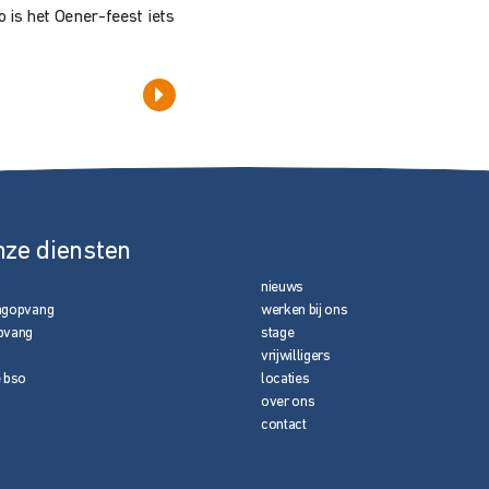
o is het Oener-feest iets
nze diensten
nieuws
agopvang
werken bij ons
pvang
stage
vrijwilligers
e bso
locaties
over ons
contact