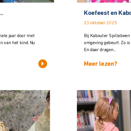
..
Koefeest en Kabo
23 oktober 2025
hele jaar door met
Bij Kabouter Spillebeen 
jn van het kind. Nu
omgeving gebeurt. Zo is e
En daar dragen...
Meer lezen?