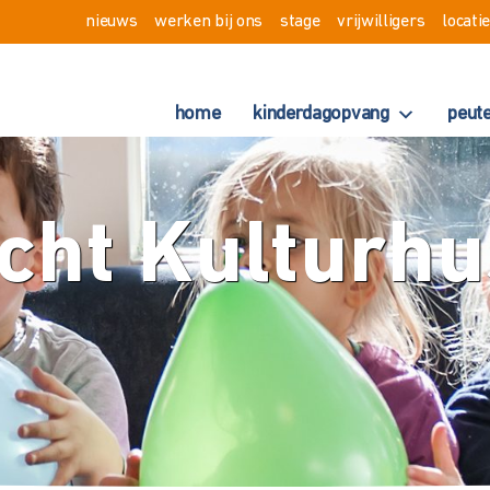
nieuws
werken bij ons
stage
vrijwilligers
locati
home
kinderdagopvang
peut
cht Kulturh