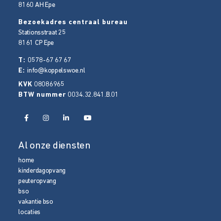
8160 AH
Epe
Bezoekadres centraal bureau
Stationsstraat 25
8161 CP
Epe
T:
0578-67 67 67
E:
info@koppelswoe.nl
KVK
08086965
BTW nummer
0034.32.841.B.01
Al onze diensten
home
kinderdagopvang
peuteropvang
bso
vakantie bso
locaties