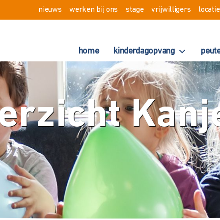
nieuws
werken bij ons
stage
vrijwilligers
locati
home
kinderdagopvang
peut
erzicht Kanj