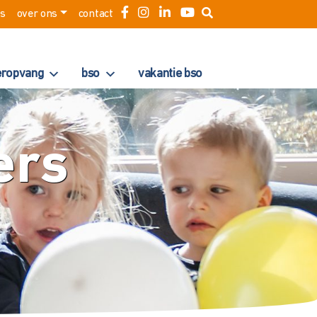
es
over ons
contact
eropvang
bso
vakantie bso
ers