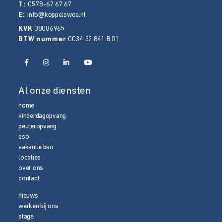
T:
0578-67 67 67
E:
info@koppelswoe.nl
KVK
08086965
BTW nummer
0034.32.841.B.01
Al onze diensten
home
kinderdagopvang
peuteropvang
bso
vakantie bso
locaties
over ons
contact
nieuws
werken bij ons
stage