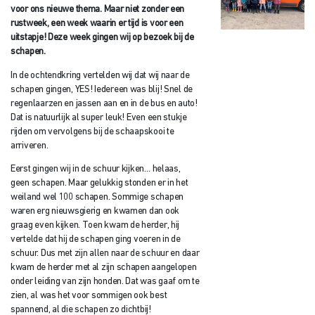
voor ons nieuwe thema. Maar niet zonder een
rustweek, een week waarin er tijd is voor een
uitstapje! Deze week gingen wij op bezoek bij de
schapen.
In de ochtendkring vertelden wij dat wij naar de
schapen gingen, YES! Iedereen was blij! Snel de
regenlaarzen en jassen aan en in de bus en auto!
Dat is natuurlijk al super leuk! Even een stukje
rijden om vervolgens bij de schaapskooi te
arriveren.
Eerst gingen wij in de schuur kijken… helaas,
geen schapen. Maar gelukkig stonden er in het
weiland wel 100 schapen. Sommige schapen
waren erg nieuwsgierig en kwamen dan ook
graag even kijken. Toen kwam de herder, hij
vertelde dat hij de schapen ging voeren in de
schuur. Dus met zijn allen naar de schuur en daar
kwam de herder met al zijn schapen aangelopen
onder leiding van zijn honden. Dat was gaaf om te
zien, al was het voor sommigen ook best
spannend, al die schapen zo dichtbij!