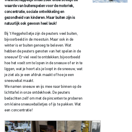
Wetenschappelijk onderzoek onderstreept de
waarde van buitenspelen voor de motoriek,
concentratie, sociale ontwikkeling en
gezondheid van kinderen. Maar buiten zijn is
natuurlijk ook gewoon heel leuk!
Bij ’t Heggeholletje zijn de peuters veel buiten,
bijvoorbeeld in de moestuin. Maar ook in de
winter is er buiten genoeg te beleven. Wat
hebben de peuters genoten van het spelen in de
sneeuw! Er viel veel te ontdekken; bijvoorbeeld
hoe het voelt om te lopen in de sneeuw of er in te
liggen, wat je hoort als je loopt in de sneeuw, wat
je ziet als je een afdruk maakt of hoe je een
sneeuwbal maakt.
We namen sneeuw en ijs mee naar binnen op de
lichttafel in onze ontdekhoek. De peuters
bedachten zelf om met de pincenten te proberen
om kleine sneeuwballetjes of ijs te pakken. Wat
een concentratie!