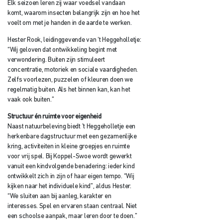
Elk seizoen leren zij waar voedsel vandaan
komt, waarom insecten belangrijk zijn en hoe het
voelt om met je handen in de aarde te werken.
Hester Rook, leidinggevende van ‘t Heggeholletje:
“Wij geloven dat ontwikkeling begint met
verwondering. Buiten zijn stimuleert
concentratie, motoriek en sociale vaardigheden.
Zelfs voorlezen, puzzelen of kleuren doen we
regelmatig buiten. Als het binnen kan, kan het
vaak ook buiten.”
Structuur én ruimte voor eigenheid
Naast natuurbeleving biedt ’t Heggeholletje een
herkenbare dagstructuur met een gezamenlijke
kring, activiteiten in kleine groepjes en ruimte
voor vrij spel. Bij Koppel-Swoe wordt gewerkt
vanuit een kindvolgende benadering: ieder kind
ontwikkelt zich in zijn of haar eigen tempo. “Wij
kijken naar het individuele kind”, aldus Hester.
“We sluiten aan bij aanleg, karakter en
interesses. Spel en ervaren staan centraal. Niet
een schoolse aanpak, maar leren door te doen.”