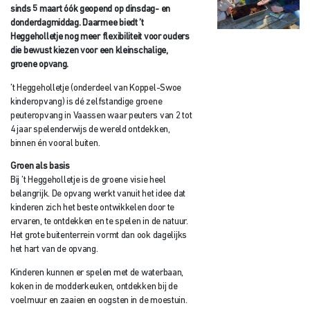
sinds 5 maart óók geopend op dinsdag- en
donderdagmiddag. Daarmee biedt ’t
Heggeholletje nog meer flexibiliteit voor ouders
die bewust kiezen voor een kleinschalige,
groene opvang.
’t Heggeholletje (onderdeel van Koppel-Swoe
kinderopvang) is dé zelfstandige groene
peuteropvang in Vaassen waar peuters van 2 tot
4 jaar spelenderwijs de wereld ontdekken,
binnen én vooral buiten.
Groen als basis
Bij ’t Heggeholletje is de groene visie heel
belangrijk. De opvang werkt vanuit het idee dat
kinderen zich het beste ontwikkelen door te
ervaren, te ontdekken en te spelen in de natuur.
Het grote buitenterrein vormt dan ook dagelijks
het hart van de opvang.
Kinderen kunnen er spelen met de waterbaan,
koken in de modderkeuken, ontdekken bij de
voelmuur en zaaien en oogsten in de moestuin.