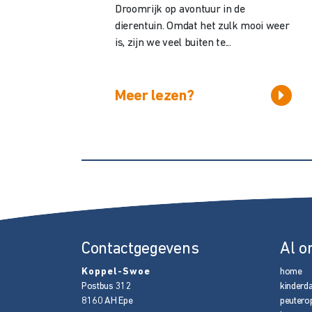
Droomrijk op avontuur in de
dierentuin. Omdat het zulk mooi weer
is, zijn we veel buiten te...
Meer lezen?
Contactgegevens
Al o
Koppel-Swoe
home
Postbus 312
kinderd
8160 AH
Epe
peutero