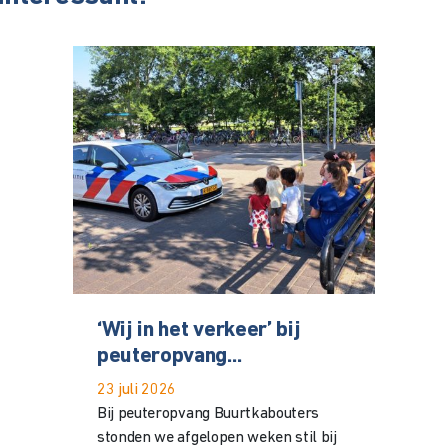
‘Wij in het verkeer’ bij
peuteropvang...
23 juli 2026
Bij peuteropvang Buurtkabouters
stonden we afgelopen weken stil bij