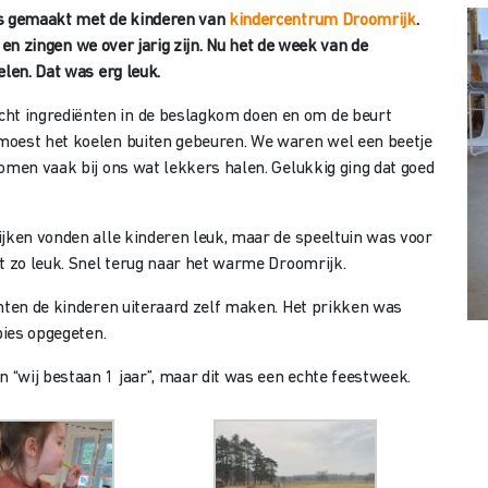
rs gemaakt met de kinderen van
kindercentrum Droomrijk
.
en en zingen we over jarig zijn. Nu het de week van de
elen. Dat was erg leuk.
t ingrediënten in de beslagkom doen en om de beurt
moest het koelen buiten gebeuren. We waren wel een beetje
omen vaak bij ons wat lekkers halen. Gelukkig ging dat goed
ijken vonden alle kinderen leuk, maar de speeltuin was voor
t zo leuk. Snel terug naar het warme Droomrijk.
chten de kinderen uiteraard zelf maken. Het prikken was
pies opgegeten.
“wij bestaan 1 jaar”, maar dit was een echte feestweek.