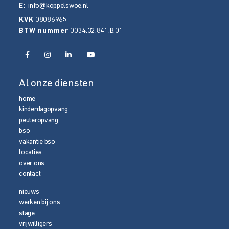
E:
info@koppelswoe.nl
KVK
08086965
BTW nummer
0034.32.841.B.01
Al onze diensten
home
kinderdagopvang
peuteropvang
bso
vakantie bso
locaties
over ons
contact
nieuws
werken bij ons
stage
vrijwilligers