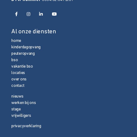
Al onze diensten
home
kinderdagopvang
peuteropvang
bso
vakantie bso
locaties
over ons
contact
nieuws
werken bij ons
stage
vrijwilligers
privacyverklaring