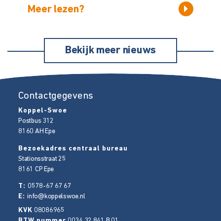
Meer lezen?
Bekijk meer nieuws
Contactgegevens
Koppel-Swoe
Postbus 312
8160 AH
Epe
Bezoekadres centraal bureau
Stationsstraat 25
8161 CP
Epe
T:
0578-67 67 67
E:
info@koppelswoe.nl
KVK
08086965
BTW nummer
0034.32.841.B.01