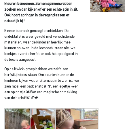
kleuren benoemen. Samen spinnenwebben
zoeken en dan kijken of er een echte spin in zit.
Ook hoort springen in de regenplassen er
natuurlijk bij!
Binnen is er ook genoeg te ontdekken. De
ondektafel is weer gevuld met verschillende
materialen, waar de kinderen heerlijk mee
kunnen bouwen. In de leeshoek staan nieuwe
boekjes over de herfst en ook het speelgoed in
de box is aangepast.
Op de Kwick-groep hebben we zelfs een
herfstkijkdoos staan. Om beurten kunnen de
kinderen kijken wat er allemaal in te zien is.. we
zien mos, een paddenstoel 🍄, een egeltje 🦔en
een spinnetje 🕷️Wat een magische ontdekking
van de herfst!🍃🍂🍁