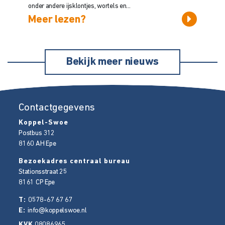
onder andere ijsklontjes, wortels en...
Meer lezen?
Bekijk meer nieuws
Contactgegevens
Koppel-Swoe
Postbus 312
8160 AH
Epe
Bezoekadres centraal bureau
Stationsstraat 25
8161 CP
Epe
T:
0578-67 67 67
E:
info@koppelswoe.nl
KVK
08086965