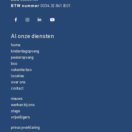
BTW nummer
0034.32.841.B.01
Al onze diensten
home
kinderdagopvang
peuteropvang
bso
vakantie bso
locaties
over ons
contact
nieuws
werken bij ons
stage
vrijwilligers
privacyverklaring