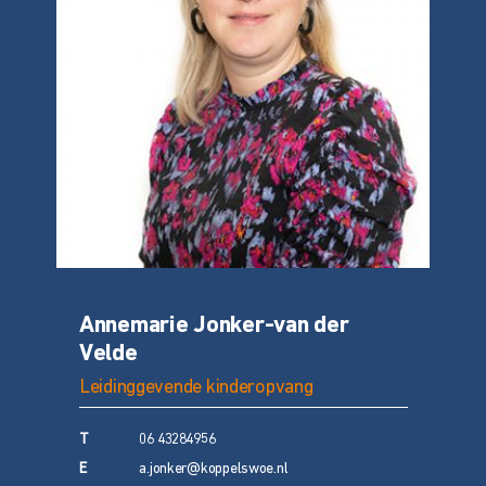
Annemarie Jonker-van der
Velde
Leidinggevende kinderopvang
T
06 43284956
E
a.jonker@koppelswoe.nl