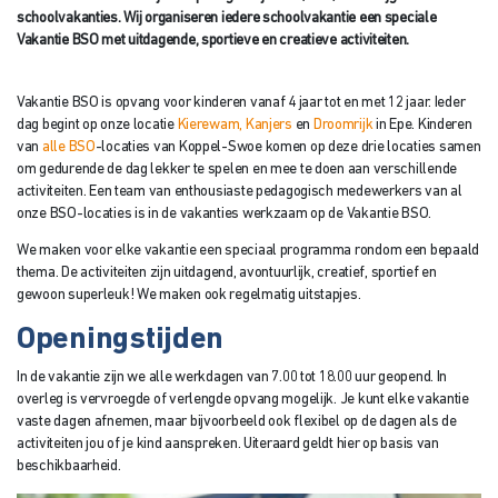
schoolvakanties. Wij organiseren iedere schoolvakantie een speciale
Vakantie BSO met uitdagende, sportieve en creatieve activiteiten.
Vakantie BSO is opvang voor kinderen vanaf 4 jaar tot en met 12 jaar. Ieder
dag begint op onze locatie
Kierewam,
Kanjers
en
Droomrijk
in Epe. Kinderen
van
alle BSO
-locaties van Koppel-Swoe komen op deze drie locaties samen
om gedurende de dag lekker te spelen en mee te doen aan verschillende
activiteiten. Een team van enthousiaste pedagogisch medewerkers van al
onze BSO-locaties is in de vakanties werkzaam op de Vakantie BSO.
We maken voor elke vakantie een speciaal programma rondom een bepaald
thema. De activiteiten zijn uitdagend, avontuurlijk, creatief, sportief en
gewoon superleuk! We maken ook regelmatig uitstapjes.
Openingstijden
In de vakantie zijn we alle werkdagen van 7.00 tot 18.00 uur geopend. In
overleg is vervroegde of verlengde opvang mogelijk. Je kunt elke vakantie
vaste dagen afnemen, maar bijvoorbeeld ook flexibel op de dagen als de
activiteiten jou of je kind aanspreken. Uiteraard geldt hier op basis van
beschikbaarheid.