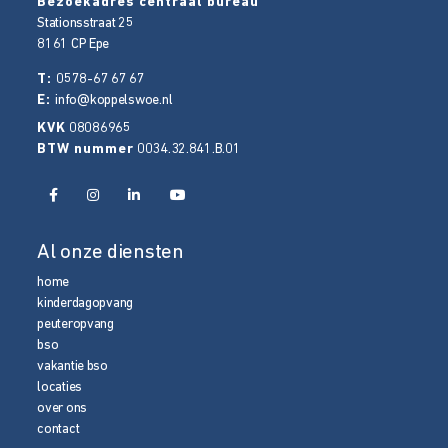
Bezoekadres centraal bureau
Stationsstraat 25
8161 CP
Epe
T:
0578-67 67 67
E:
info@koppelswoe.nl
KVK
08086965
BTW nummer
0034.32.841.B.01
Al onze diensten
home
kinderdagopvang
peuteropvang
bso
vakantie bso
locaties
over ons
contact