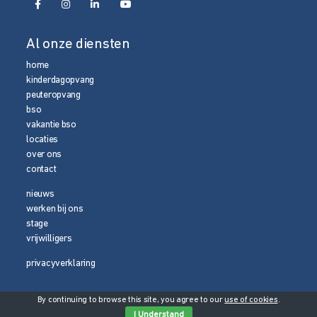
Al onze diensten
home
kinderdagopvang
peuteropvang
bso
vakantie bso
locaties
over ons
contact
nieuws
werken bij ons
stage
vrijwilligers
privacyverklaring
By continuing to browse this site, you agree to our
use of cookies
.
© 2026 Media Magneet
I Understand