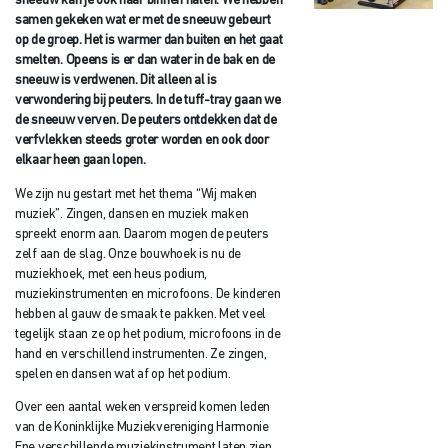
sneeuw kan je ook naar binnen halen. We hebben
samen gekeken wat er met de sneeuw gebeurt
op de groep. Het is warmer dan buiten en het gaat
smelten. Opeens is er dan water in de bak en de
sneeuw is verdwenen. Dit alleen al is
verwondering bij peuters. In de tuff-tray gaan we
de sneeuw verven. De peuters ontdekken dat de
verfvlekken steeds groter worden en ook door
elkaar heen gaan lopen.
We zijn nu gestart met het thema “Wij maken
muziek”. Zingen, dansen en muziek maken
spreekt enorm aan. Daarom mogen de peuters
zelf aan de slag. Onze bouwhoek is nu de
muziekhoek, met een heus podium,
muziekinstrumenten en microfoons. De kinderen
hebben al gauw de smaak te pakken. Met veel
tegelijk staan ze op het podium, microfoons in de
hand en verschillend instrumenten. Ze zingen,
spelen en dansen wat af op het podium.
Over een aantal weken verspreid komen leden
van de Koninklijke Muziekvereniging Harmonie
Epe verschillende muziekinstrument laten zien