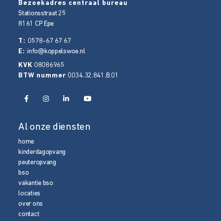
Bezoekadres centraal bureau
Stationsstraat 25
8161 CP
Epe
T:
0578-67 67 67
E:
info@koppelswoe.nl
KVK
08086965
BTW nummer
0034.32.841.B.01
Al onze diensten
home
kinderdagopvang
peuteropvang
bso
vakantie bso
locaties
over ons
contact