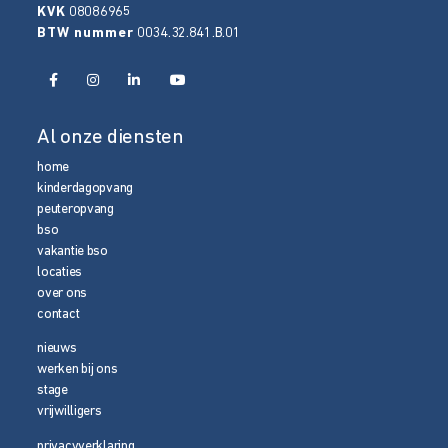
KVK
08086965
BTW nummer
0034.32.841.B.01
Al onze diensten
home
kinderdagopvang
peuteropvang
bso
vakantie bso
locaties
over ons
contact
nieuws
werken bij ons
stage
vrijwilligers
privacyverklaring