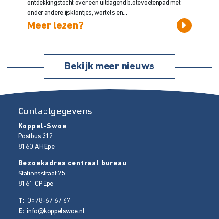
ontdekkingstocht over een uitdagend blotevoetenpad met
onder andere ijsklontjes, wortels en...
Meer lezen?
Bekijk meer nieuws
Contactgegevens
Koppel-Swoe
Postbus 312
8160 AH
Epe
Bezoekadres centraal bureau
Stationsstraat 25
8161 CP
Epe
T:
0578-67 67 67
E:
info@koppelswoe.nl