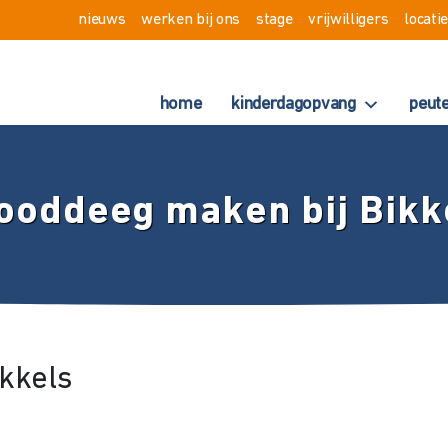
nieuws
werken bij ons
stage
vrijwilligers
locati
home
kinderdagopvang
peut
ooddeeg maken bij Bikk
kkels