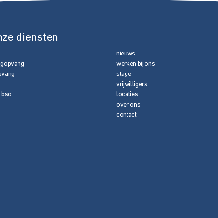
nze diensten
nieuws
agopvang
werken bij ons
pvang
stage
vrijwilligers
e bso
locaties
over ons
contact