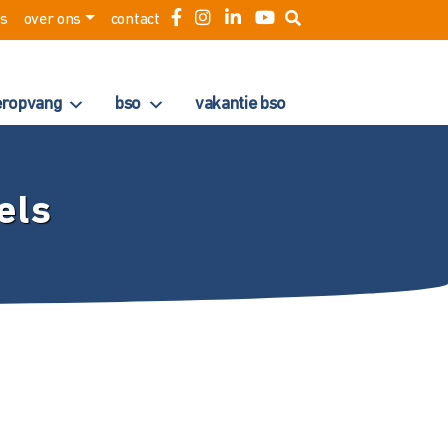
es
over ons
contact
eropvang
bso
vakantie bso
els