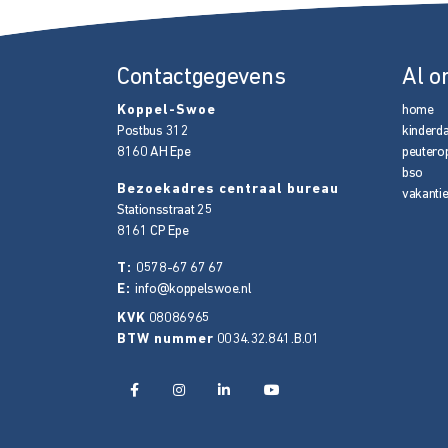
Contactgegevens
Al o
Koppel-Swoe
home
Postbus 312
kinderd
8160 AH
Epe
peutero
bso
Bezoekadres centraal bureau
vakanti
Stationsstraat 25
8161 CP
Epe
T:
0578-67 67 67
E:
info@koppelswoe.nl
KVK
08086965
BTW nummer
0034.32.841.B.01