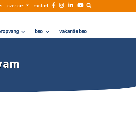
es
over ons
contact
eropvang
bso
vakantie bso
ewam