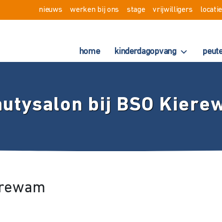
nieuws
werken bij ons
stage
vrijwilligers
locati
home
kinderdagopvang
peut
utysalon bij BSO Kier
ierewam