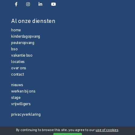
Al onze diensten
home
kinderdagopvang
peuteropvang
bso
vakantie bso
locaties
over ons
contact
nieuws
werken bij ons
stage
vrijwilligers
privacyverklaring
By continuing to browse this site, you agree to our
use of cookies
.
© 2026 Media Magneet