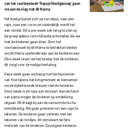
van het voorleesboek ‘Rupsje Nooitgenoeg’ gaan
we aan de slag met dit thema.
Het boekje bouwt zich op van eitjes, naar een
rups, naar een cocon en uiteindelijk wordt het
een vlinder. Dit is per week ook terug te zien op
de groep tijdens verschillende activiteiten die we
met de kinderen gaan doen. Door het
voorleesboek bij dit thema te betrekken bieden
we dit thema spelenderwijs aan de kinderen aan.
Elke week lezen we het boekje met de kinderen,
dit zorgt voor de nodige herhaling.
Deze week gaan we bezig met het benoemen
van fruit tijdens het kringmoment en benoemen
we de bijbehorende kleuren met de kinderen.
Deze week is de rups aan de beurt. Aan de hand
van pasta mogen de kinderen op ontdekking
uitgaan. Dit draagt bij aan de sensomotorische
ontwikkeling. We gaan proberen om een rups te
tekenen. De kinderen gaan oefenen met het
tekenen van rondjes, dit stimuleert de fijne
motoriek van de kinderen. De jongere kinderen