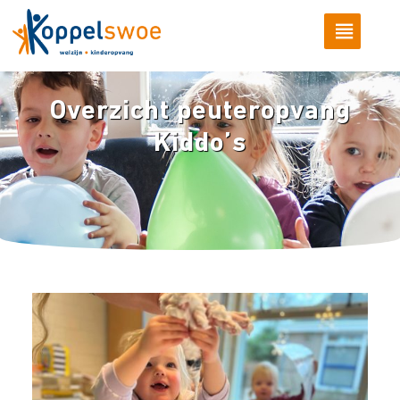
Overzicht peuteropvang
Kiddo’s