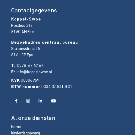
Contactgegevens
Koppel-Swoe
Postbus 312
8160 AH
Epe
Bezoekadres centraal bureau
Stationsstraat 25
8161 CP
Epe
T:
0578-67 67 67
E:
info@koppelswoe.nl
KVK
08086965
BTW nummer
0034.32.841.B.01
Al onze diensten
home
kinderdagopvang